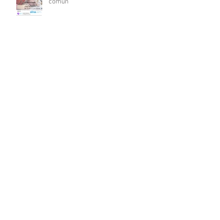
común"
RESUMO I XORNADAS DE
AUDICIÓN, LINGUAXE E
COMUNICACIÓN
Archivo
agosto de 2021
(1)
1 entrada
febrero de 2021
(2)
2 entradas
enero de 2021
(1)
1 entrada
diciembre de 2020
(3)
3 entradas
noviembre de 2020
(2)
2 entradas
junio de 2020
(1)
1 entrada
mayo de 2020
(7)
7 entradas
abril de 2020
(9)
9 entradas