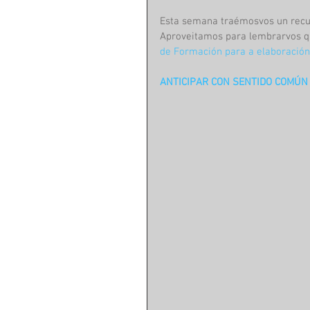
Esta semana traémosvos un recurs
Aproveitamos para lembrarvos qu
de Formación para a elaboración
ANTICIPAR CON SENTIDO COMÚN