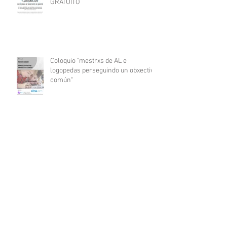
GRATUITO
Coloquio "mestrxs de AL e
logopedas perseguindo un obxectivo
común"
RESUMO I XORNADAS DE
AUDICIÓN, LINGUAXE E
COMUNICACIÓN
Archivo
agosto de 2021
(1)
1 entrada