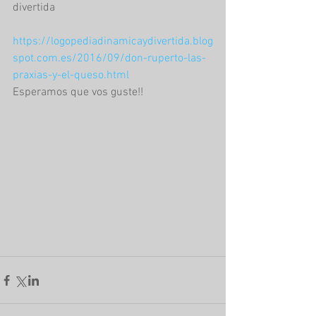
divertida 
https://logopediadinamicaydivertida.blog
spot.com.es/2016/09/don-ruperto-las-
praxias-y-el-queso.html 
Esperamos que vos guste!!