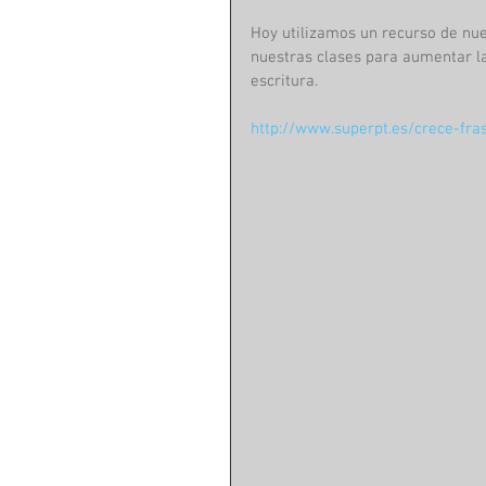
Hoy utilizamos un recurso de nu
nuestras clases para aumentar la
escritura.
http://www.superpt.es/crece-fra